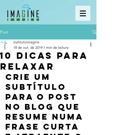
Post
institutoimagine
18 de out. de 2019
1 min de leitura
10 dicas para
relaxar
Crie um 
subtítulo 
para o post 
no blog que 
resume numa 
frase curta 